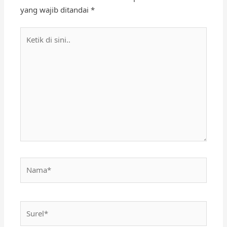
yang wajib ditandai
*
Ketik
di
sini..
Nama*
Surel*