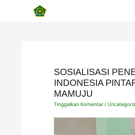
Lewati
ke
konten
SOSIALISASI PE
INDONESIA PINTAR
MAMUJU
Tinggalkan Komentar
/
Uncategori