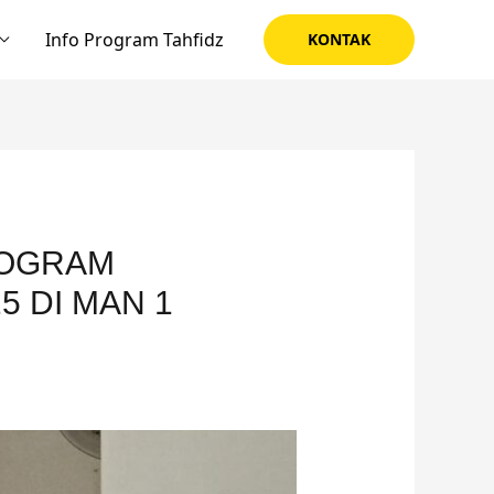
Info Program Tahfidz
KONTAK
ROGRAM
5 DI MAN 1