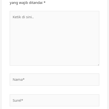
yang wajib ditandai
*
Ketik
di
sini..
Nama*
Surel*